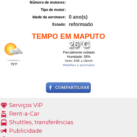
Número de motores:
Tipo de motor:
0 ano(s)
Idade da aeronave:
reformado
Estado:
TEMPO EM MAPUTO
26°C
Parcialmente nublado
Humidade: 58%
Vento: ENE a 13km/h
79°F
Detalhes e previsões
Serviços VIP
Rent-a-Car
Shuttles, transferências
Publicidade