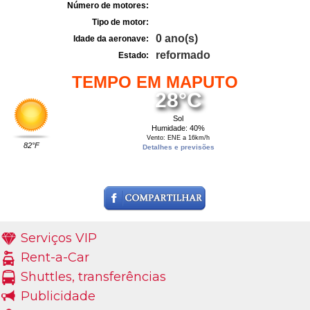
Número de motores:
Tipo de motor:
0 ano(s)
Idade da aeronave:
reformado
Estado:
TEMPO EM MAPUTO
28°C
Sol
Humidade: 40%
Vento: ENE a 16km/h
82°F
Detalhes e previsões
Serviços VIP
Rent-a-Car
Shuttles, transferências
Publicidade