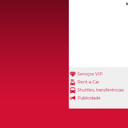
N
Serviços VIP
Rent-a-Car
Shuttles, transferências
Publicidade