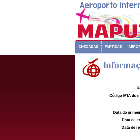
CHEGADAS
PARTIDAS
AERO
Informaç
R
Código IATA do m
Data do primei
Data de e
Data de re