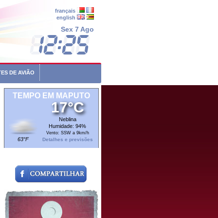
français
english
Sex 7 Ago
ES DE AVIÃO
TEMPO EM MAPUTO
17°C
Neblina
Humidade: 94%
Vento: SSW a 9km/h
63°F
Detalhes e previsões