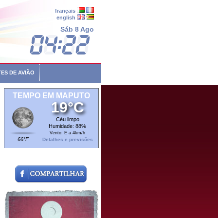
français
english
Sáb 8 Ago
ES DE AVIÃO
TEMPO EM MAPUTO
19°C
Céu limpo
Humidade: 88%
Vento: E a 4km/h
66°F
Detalhes e previsões