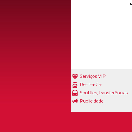
N
Serviços VIP
Rent-a-Car
Shuttles, transferências
Publicidade