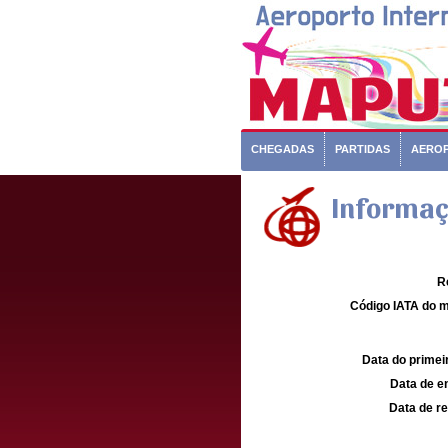
CHEGADAS
PARTIDAS
AERO
Informaç
R
Código IATA do m
Data do primei
Data de e
Data de re