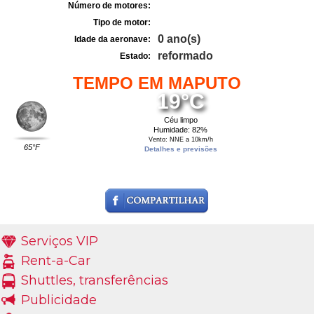
Número de motores:
Tipo de motor:
0 ano(s)
Idade da aeronave:
reformado
Estado:
TEMPO EM MAPUTO
19°C
Céu limpo
Humidade: 82%
Vento: NNE a 10km/h
65°F
Detalhes e previsões
Serviços VIP
Rent-a-Car
Shuttles, transferências
Publicidade