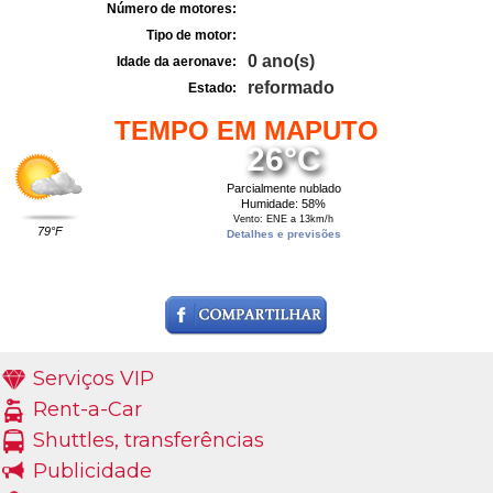
Número de motores:
Tipo de motor:
0 ano(s)
Idade da aeronave:
reformado
Estado:
TEMPO EM MAPUTO
26°C
Parcialmente nublado
Humidade: 58%
Vento: ENE a 13km/h
79°F
Detalhes e previsões
Serviços VIP
Rent-a-Car
Shuttles, transferências
Publicidade