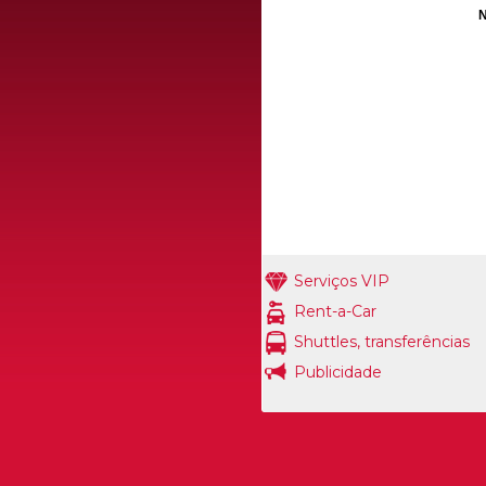
N
Serviços VIP
Rent-a-Car
Shuttles, transferências
Publicidade