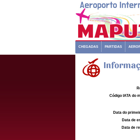
CHEGADAS
PARTIDAS
AERO
Informaç
R
Código IATA do m
Data do primei
Data de e
Data de re