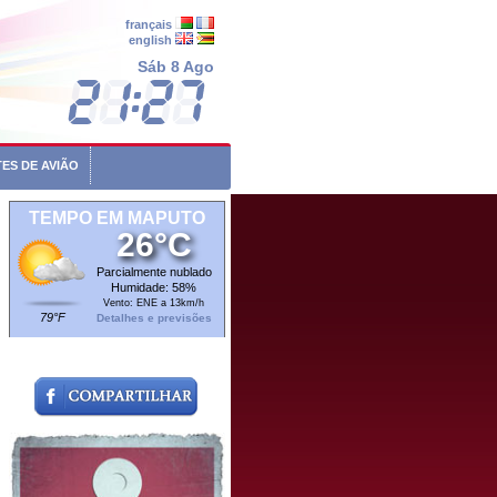
français
english
Sáb 8 Ago
ES DE AVIÃO
TEMPO EM MAPUTO
26°C
Parcialmente nublado
Humidade: 58%
Vento: ENE a 13km/h
79°F
Detalhes e previsões