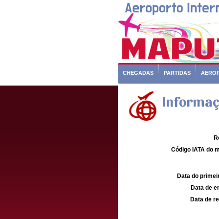
CHEGADAS
PARTIDAS
AERO
Informaç
R
Código IATA do m
Data do primei
Data de e
Data de re