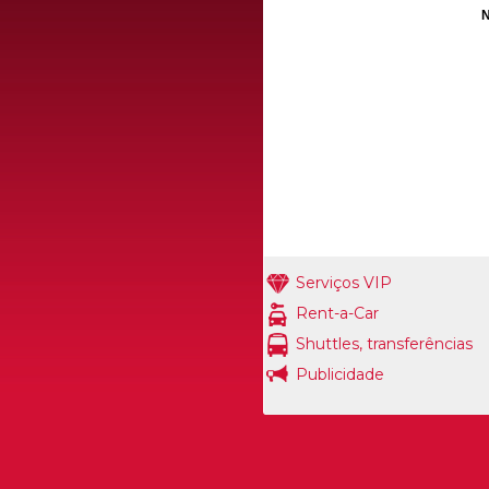
N
Serviços VIP
Rent-a-Car
Shuttles, transferências
Publicidade