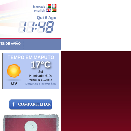
français
english
Qui 6 Ago
ES DE AVIÃO
TEMPO EM MAPUTO
17°C
Sol
Humidade: 61%
Vento: N a 11km/h
62°F
Detalhes e previsões