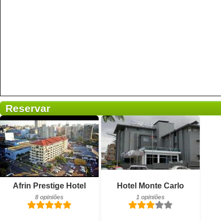
Reservar
Pequeno-almoço incluído
Pequeno-almoço incluído
Afrin Prestige Hotel
Hotel Monte Carlo
8 opiniões
1 opiniões
8 opiniões
1 opiniões
Detalhes
Detalhes