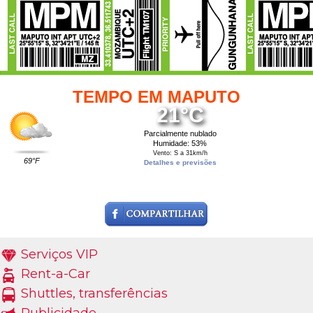
TEMPO EM MAPUTO
21°C
Parcialmente nublado
Humidade: 53%
Vento: S a 31km/h
69°F
Detalhes e previsões
Serviços VIP
Rent-a-Car
Shuttles, transferências