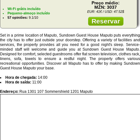
Preço médio:
MZN: 3037
Wi-Fi grátis incluído
EUR: 41€ / USD: 47.52$
Pequeno-almoço incluído
57 opiniões:
9.1/10
Reservar
Set in a prime location of Maputo, Sundown Guest House Maputo puts everything
the city has to offer just outside your doorstep. Offering a variety of facilities and
services, the property provides all you need for a good night's sleep. Service-
minded staff will welcome and guide you at Sundown Guest House Maputo.
Designed for comfort, selected guestrooms offer flat screen television, clothes rack,
linens, sofa, towels to ensure a restful night. The property offers various
recreational opportunities. Discover all Maputo has to offer by making Sundown
Guest House Maputo your base.
Hora de chegada:
14:00
Hora de saída:
11:00
Endereço:
Rua 1301 107 Sommershield 1201 Maputo