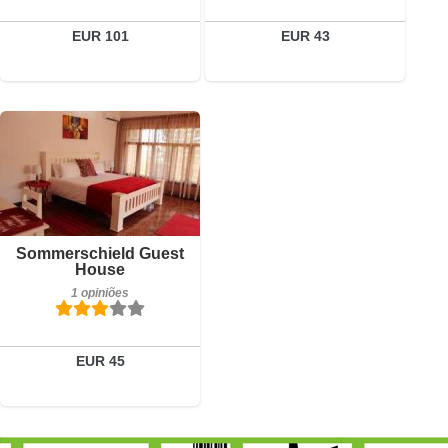
Reservar
Reservar
EUR 101
EUR 43
Pequeno-almoço incluído
Sommerschield Guest
1 opiniões
House
1 opiniões
Detalhes
Reservar
EUR 45