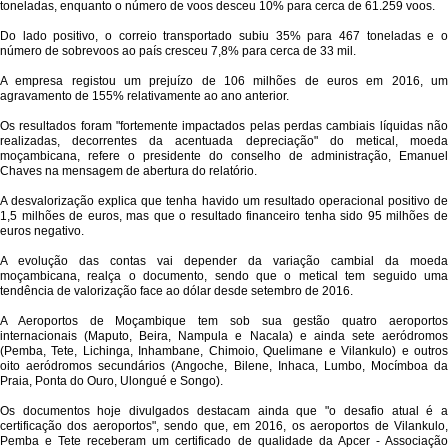
toneladas, enquanto o número de voos desceu 10% para cerca de 61.259 voos.
Do lado positivo, o correio transportado subiu 35% para 467 toneladas e o
número de sobrevoos ao país cresceu 7,8% para cerca de 33 mil.
A empresa registou um prejuízo de 106 milhões de euros em 2016, um
agravamento de 155% relativamente ao ano anterior.
Os resultados foram "fortemente impactados pelas perdas cambiais líquidas não
realizadas, decorrentes da acentuada depreciação" do metical, moeda
moçambicana, refere o presidente do conselho de administração, Emanuel
Chaves na mensagem de abertura do relatório.
A desvalorização explica que tenha havido um resultado operacional positivo de
1,5 milhões de euros, mas que o resultado financeiro tenha sido 95 milhões de
euros negativo.
A evolução das contas vai depender da variação cambial da moeda
moçambicana, realça o documento, sendo que o metical tem seguido uma
tendência de valorização face ao dólar desde setembro de 2016.
A Aeroportos de Moçambique tem sob sua gestão quatro aeroportos
internacionais (Maputo, Beira, Nampula e Nacala) e ainda sete aeródromos
(Pemba, Tete, Lichinga, Inhambane, Chimoio, Quelimane e Vilankulo) e outros
oito aeródromos secundários (Angoche, Bilene, Inhaca, Lumbo, Mocímboa da
Praia, Ponta do Ouro, Ulongué e Songo).
Os documentos hoje divulgados destacam ainda que "o desafio atual é a
certificação dos aeroportos", sendo que, em 2016, os aeroportos de Vilankulo,
Pemba e Tete receberam um certificado de qualidade da Apcer - Associação