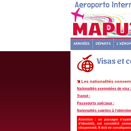
ARRIVÉES
DÉPARTS
L'AÉRO
Visas et 
Les nationalités concern
Nationalités exemptées de visa 
Transit :
Passeports spéciaux :
Nationalités sujettes à l'obtentio
Attention :
un passager n'ayant
d'identité), est considéré com
citoyenneté. Il doit en conséquenc