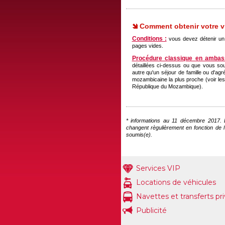
Comment obtenir votre vi
Conditions :
vous devez détenir un 
pages vides.
Procédure classique en ambas
détaillées ci-dessus ou que vous sou
autre qu'un séjour de famille ou d'a
mozambicaine la plus proche (voir l
République du Mozambique).
* informations au 11 décembre 2017. Le
changent règulièrement en fonction de l
soumis(e).
Services VIP
Locations de véhicules
Navettes et transferts pr
Publicité