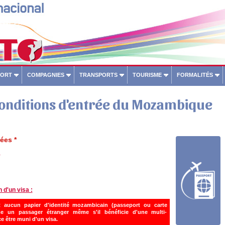
PORT
COMPAGNIES
TRANSPORTS
TOURISME
FORMALITÉS
conditions d'entrée du Mozambique
ées *
:
n d'un visa :
 aucun papier d'identité mozambicain (passeport ou carte
me un passager étranger même s'il bénéficie d'une multi-
e être muni d'un visa.