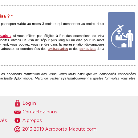
sa ? *
passeport valide au moins 3 mois et qui comportent au moins deux
sade :
si vous n'êtes pas éligible à l'un des exemptions de visa
haitez obtenir un visa de séjour plus long ou un visa pour un motif
grément, vous pouvez vous rendre dans la représentation diplomatique
es adresses et coordonnées des
ambassades
et des
consulats
de la
s conditions d'obtention des visas, leurs tarifs ainsi que les nationalités concernées
'actualité diplomatique. Merci de vérifier systèmatiquement à quelles formalités vous êtes
Log in
Contactez-nous
ivés
A propos
2013-2019 Aeroporto-Maputo.com.