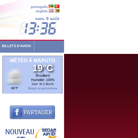
português
english
sam. 8 août
BILLETS D'AVION
MÉTÉO À MAPUTO
19°C
Brouillard
Humidité: 100%
Vent: W à 5km/h
66°F
Détail et prévisions