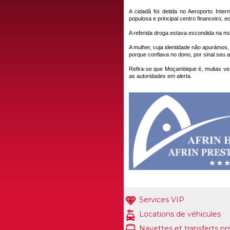
A cidadã foi detida no Aeroporto Inte
populosa e principal centro financeiro, e
A referida droga estava escondida na ma
A mulher, cuja identidade não apurámos, 
porque confiava no dono, por sinal seu 
Refira-se que Moçambique é, muitas ve
as autoridades em alerta.
Services VIP
Locations de véhicules
Navettes et transferts pr