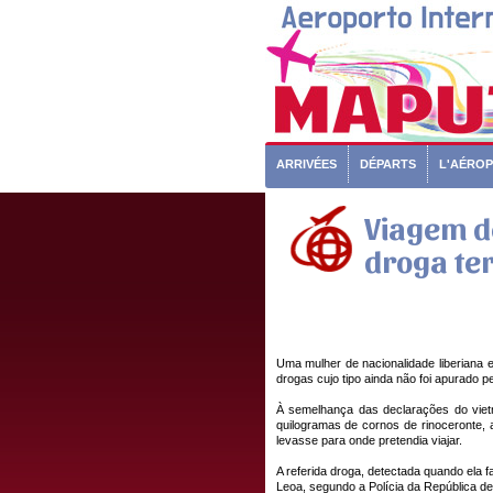
ARRIVÉES
DÉPARTS
L'AÉRO
Viagem d
droga te
Uma mulher de nacionalidade liberiana 
drogas cujo tipo ainda não foi apurado p
À semelhança das declarações do vie
quilogramas de cornos de rinoceronte, 
levasse para onde pretendia viajar.
A referida droga, detectada quando ela f
Leoa, segundo a Polícia da República 