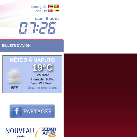
português
english
sam. 8 août
BILLETS D'AVION
MÉTÉO À MAPUTO
19°C
Brouillard
Humidité: 100%
Vent: W à 5km/h
66°F
Détail et prévisions