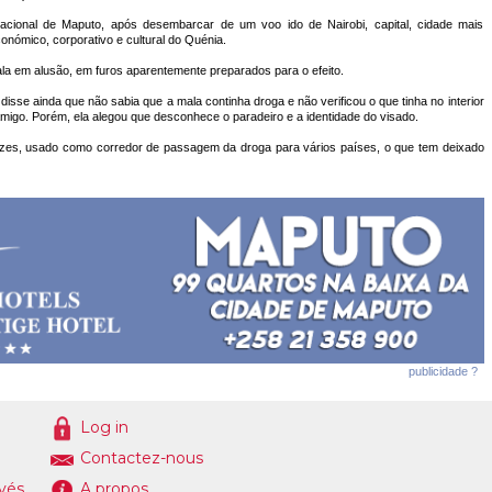
rnacional de Maputo, após desembarcar de um voo ido de Nairobi, capital, cidade mais
conómico, corporativo e cultural do Quénia.
la em alusão, em furos aparentemente preparados para o efeito.
disse ainda que não sabia que a mala continha droga e não verificou o que tinha no interior
amigo. Porém, ela alegou que desconhece o paradeiro e a identidade do visado.
zes, usado como corredor de passagem da droga para vários países, o que tem deixado
publicidade ?
Log in
Contactez-nous
ivés
A propos