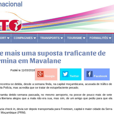
PORT
COMPAGNIES
TRANSPORTS
TOURISME
FORMALITÉS
e mais uma suposta traficante de
rmina em Mavalane
Publié le 11/03/2018
Google
Twitter
Facebook
encontra-se detida, desde a semana finda, na capital moçambicana, acusada de tráfico de
ela Polícia, mas acredita que se tratar de estupefaciente pesado.
tnamita detido semana passada, no mesmo aeroporto, na posse de pouco mais de sete
a liberiana alegou que a mala não era sua, mas sim, de um amigo que pediu para que ela
azia check in, devia ser depois transportada para Freetown, capital e maior cidade da Serra
de Moçambique (PRM).