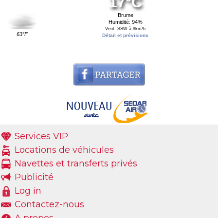
17°C
Brume
Humidité: 94%
Vent: SSW à 9km/h
63°F
Détail et prévisions
Services VIP
Locations de véhicules
Navettes et transferts privés
Publicité
Log in
Contactez-nous