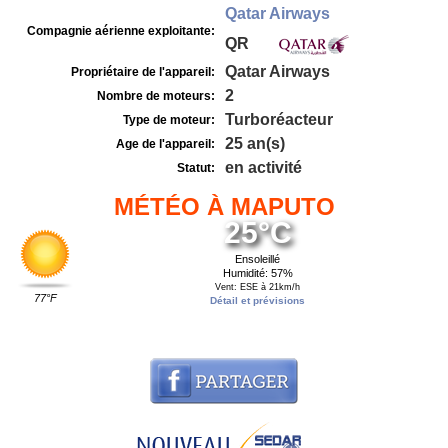
Qatar Airways
Compagnie aérienne exploitante:
QR
Qatar Airways
Propriétaire de l'appareil:
2
Nombre de moteurs:
Turboréacteur
Type de moteur:
25 an(s)
Age de l'appareil:
en activité
Statut:
MÉTÉO À MAPUTO
25°C
Ensoleillé
Humidité: 57%
Vent: ESE à 21km/h
77°F
Détail et prévisions