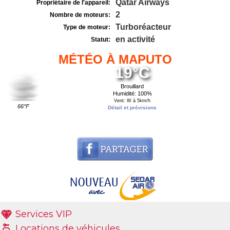
Qatar Airways
Propriétaire de l'appareil:
2
Nombre de moteurs:
Turboréacteur
Type de moteur:
en activité
Statut:
MÉTÉO À MAPUTO
19°C
Brouillard
Humidité: 100%
Vent: W à 5km/h
66°F
Détail et prévisions
Services VIP
Locations de véhicules