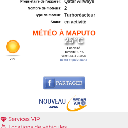
Qatar Airways
Propriétaire de l'appareil:
2
Nombre de moteurs:
Turboréacteur
Type de moteur:
en activité
Statut:
MÉTÉO À MAPUTO
25°C
Ensoleillé
Humidité: 57%
Vent: ESE à 21km/h
77°F
Détail et prévisions
Services VIP
Locations de véhicules