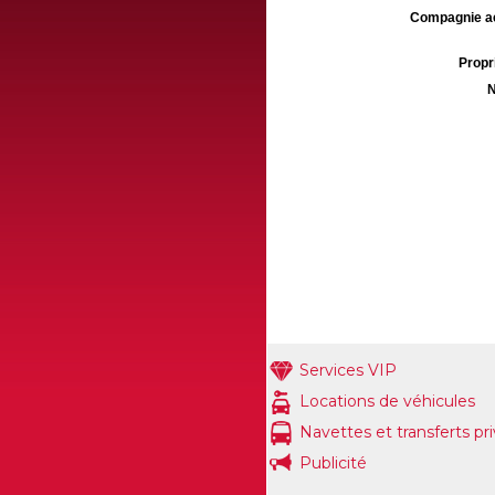
Compagnie aé
Propri
N
Services VIP
Locations de véhicules
Navettes et transferts pr
Publicité