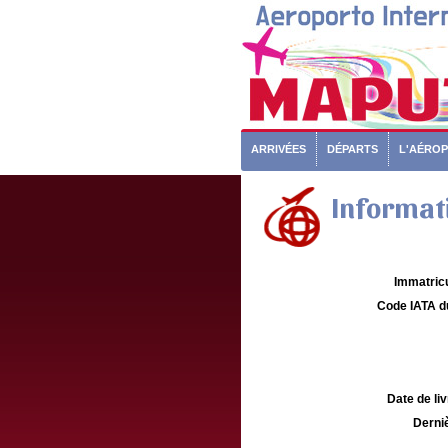
ARRIVÉES
DÉPARTS
L'AÉRO
Informati
Immatricu
Code IATA d
Date de liv
Derniè