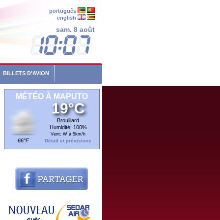
português
english
sam. 8 août
BILLETS D'AVION
MÉTÉO À MAPUTO
19°C
Brouillard
Humidité: 100%
Vent: W à 5km/h
66°F
Détail et prévisions