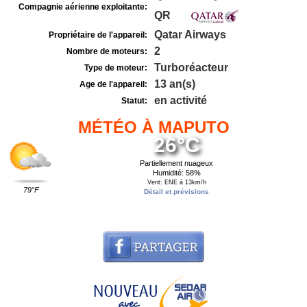
Compagnie aérienne exploitante:
QR
Qatar Airways
Propriétaire de l'appareil:
2
Nombre de moteurs:
Turboréacteur
Type de moteur:
13 an(s)
Age de l'appareil:
en activité
Statut:
MÉTÉO À MAPUTO
26°C
Partiellement nuageux
Humidité: 58%
Vent: ENE à 13km/h
79°F
Détail et prévisions