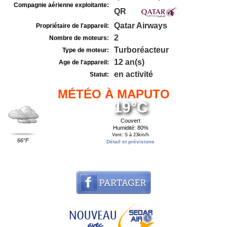
Compagnie aérienne exploitante:
QR
Qatar Airways
Propriétaire de l'appareil:
2
Nombre de moteurs:
Turboréacteur
Type de moteur:
12 an(s)
Age de l'appareil:
en activité
Statut:
MÉTÉO À MAPUTO
19°C
Couvert
Humidité: 80%
Vent: S à 23km/h
66°F
Détail et prévisions