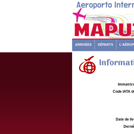
ARRIVÉES
DÉPARTS
L'AÉRO
Informati
Immatricu
Code IATA d
Date de liv
Derniè