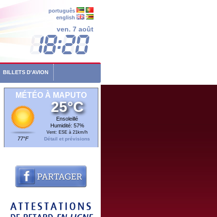
português
english
ven. 7 août
BILLETS D'AVION
MÉTÉO À MAPUTO
25°C
Ensoleillé
Humidité: 57%
Vent: ESE à 21km/h
77°F
Détail et prévisions