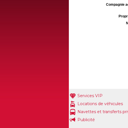
Compagnie aé
Propri
N
Services VIP
Locations de véhicules
Navettes et transferts pr
Publicité