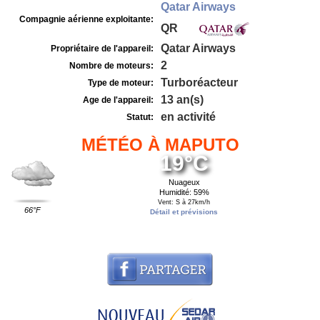
Qatar Airways
Compagnie aérienne exploitante:
QR
Qatar Airways
Propriétaire de l'appareil:
2
Nombre de moteurs:
Turboréacteur
Type de moteur:
13 an(s)
Age de l'appareil:
en activité
Statut:
MÉTÉO À MAPUTO
19°C
Nuageux
Humidité: 59%
Vent: S à 27km/h
66°F
Détail et prévisions