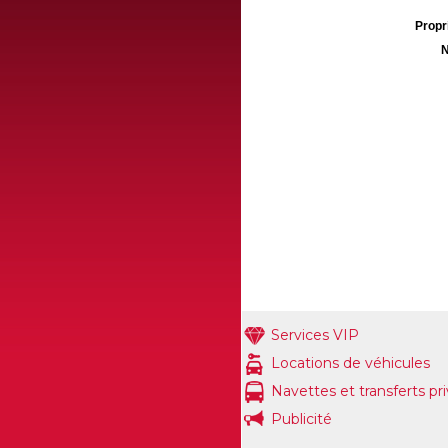
Propri
N
Services VIP
Locations de véhicules
Navettes et transferts pr
Publicité