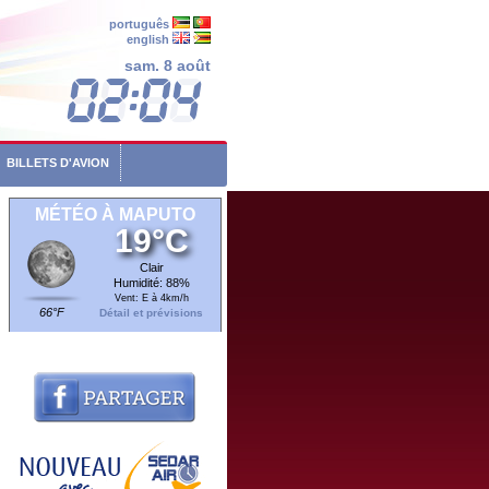
português
english
sam. 8 août
BILLETS D'AVION
MÉTÉO À MAPUTO
19°C
Clair
Humidité: 88%
Vent: E à 4km/h
66°F
Détail et prévisions