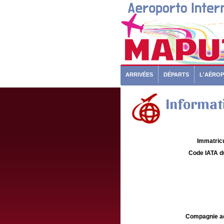
ARRIVÉES
DÉPARTS
L'AÉRO
Informati
Immatricu
Code IATA d
Compagnie aé