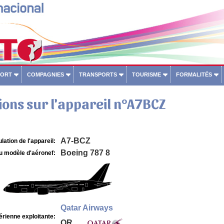
PORT
COMPAGNIES
TRANSPORTS
TOURISME
FORMALITÉS
ons sur l'appareil n°A7BCZ
A7-BCZ
lation de l'appareil:
Boeing 787 8
u modèle d'aéronef:
Qatar Airways
rienne exploitante:
QR