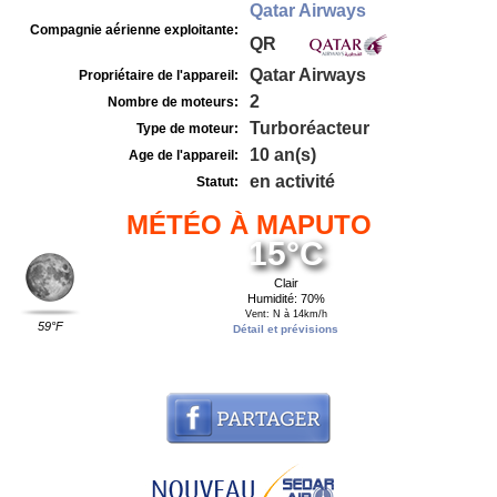
Qatar Airways
Compagnie aérienne exploitante:
QR
Qatar Airways
Propriétaire de l'appareil:
2
Nombre de moteurs:
Turboréacteur
Type de moteur:
10 an(s)
Age de l'appareil:
en activité
Statut:
MÉTÉO À MAPUTO
15°C
Clair
Humidité: 70%
Vent: N à 14km/h
59°F
Détail et prévisions