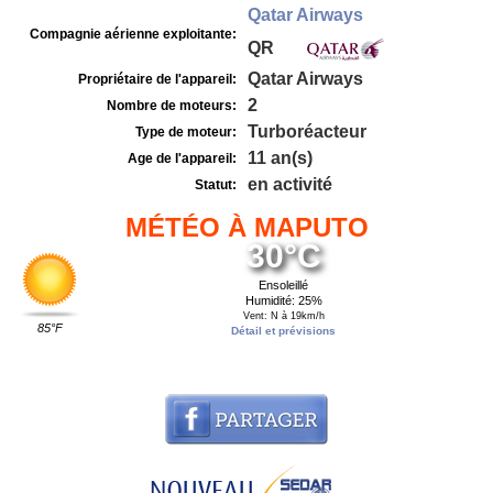
Qatar Airways
Compagnie aérienne exploitante:
QR
Qatar Airways
Propriétaire de l'appareil:
2
Nombre de moteurs:
Turboréacteur
Type de moteur:
11 an(s)
Age de l'appareil:
en activité
Statut:
MÉTÉO À MAPUTO
30°C
Ensoleillé
Humidité: 25%
Vent: N à 19km/h
85°F
Détail et prévisions