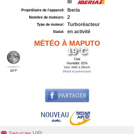
IB
Iberia
Propriétaire de l'appareil:
2
Nombre de moteurs:
Turboréacteur
Type de moteur:
en activité
Statut:
MÉTÉO À MAPUTO
19°C
Clair
Humidité: 82%
Vent: NNE à 10km/h
65°F
Détail et prévisions
Services VIP