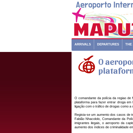
ARRIVALS
DEPARTURES
THE
O aeropo
plataform
O comandante da polícia da regiao de M
plataforma para fazer entrar droga e
ligação com o tráfico de drogas como a
Regista-se um aumento dos casos de trá
Fabião Nhacololo, Comandante da Políc
imigrantes ilegais, o aeroporto da cap
aumento dos índices de criminalidade e