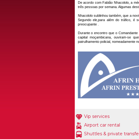
De acordo com Fabião Nhacololo, a médi
três pessoas por semana. Algumas desta
Nhacololo sublinhou também, que a nov
Segundo ele,para além do tráfico, é
preocupante .
Durante o encontro que o Comandante d
capital moçambicana, ouviram-se que
patrulhamento policial, nomeadamente no
Vip services
Airport car rental
Shuttles & private transfe