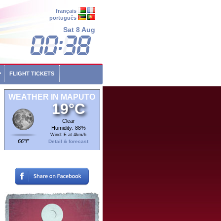
français
português
Sat 8 Aug
FLIGHT TICKETS
WEATHER IN MAPUTO
19°C
Clear
Humidity: 88%
Wind: E at 4km/h
66°F
Detail & forecast