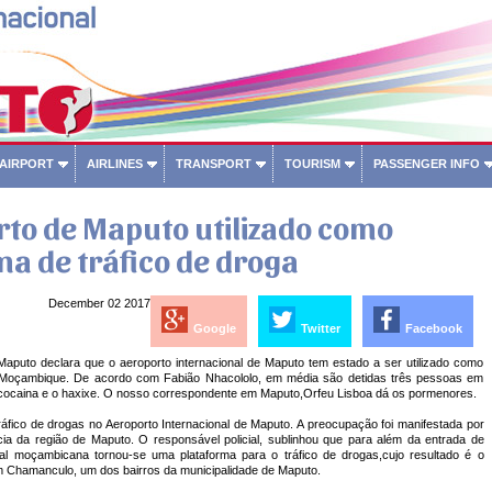
 AIRPORT
AIRLINES
TRANSPORT
TOURISM
PASSENGER INFO
rto de Maputo utilizado como
a de tráfico de droga
December 02 2017
Google
Twitter
Facebook
aputo declara que o aeroporto internacional de Maputo tem estado a ser utilizado como
m Moçambique. De acordo com Fabião Nhacololo, em média são detidas três pessoas em
 cocaina e o haxixe. O nosso correspondente em Maputo,Orfeu Lisboa dá os pormenores.
fico de drogas no Aeroporto Internacional de Maputo. A preocupação foi manifestada por
ia da região de Maputo. O responsável policial, sublinhou que para além da entrada de
ital moçambicana tornou-se uma plataforma para o tráfico de drogas,cujo resultado é o
m Chamanculo, um dos bairros da municipalidade de Maputo.