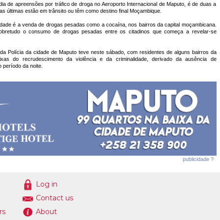
a de apreensões por tráfico de droga no Aeroporto Internacional de Maputo, é de duas a
s últimas estão em trânsito ou têm como destino final Moçambique.
idade é a venda de drogas pesadas como a cocaína, nos bairros da capital moçambicana.
 sobretudo o consumo de drogas pesadas entre os citadinos que começa a revelar-se
a Polícia da cidade de Maputo teve neste sábado, com residentes de alguns bairros da
ixas do recrudescimento da violência e da criminalidade, derivado da ausência de
 período da noite.
publicidade ?
Log in
Contact us
rs
About