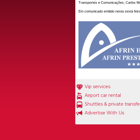
Transportes e Comunicações, Carlos Mesq
Em comunicado emitido nesta sexta feir
Vip services
Airport car rental
Shuttles & private transfe
Advertise With Us