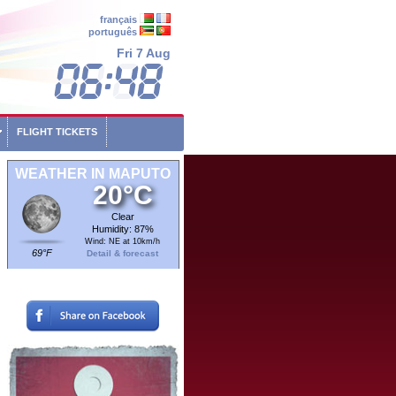
français
português
Fri 7 Aug
FLIGHT TICKETS
WEATHER IN MAPUTO
20°C
Clear
Humidity: 87%
Wind: NE at 10km/h
69°F
Detail & forecast