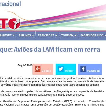
 AIRPORT
AIRLINES
TRANSPORT
TOURISM
PASSENGER INFO
ue: Aviões da LAM ficam em terra
July 06 2018
Google
Twitter
Facebook
i demitido e deliberou a criação de uma comissão de gestão transitória. A decisão foi
nária dos accionistas da empresa. Em causa a crise no seio da companhia de bandeira
de vários voos internos e com ligações internacionais registados ao longo da semana.
s de voos cancelados pelas Linhas Aéreas de Moçambique, a companhia de bandeira
erra João Alberto, um dos muitos passageiros apanhados desprevenidos.
 de Gestão de Empresas Participadas pelo Estado (IGEPE) a demitir o Conselho de
 Nacional e a instaurar uma comissão de gestão transitória. Entretanto o ministro dos