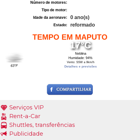
Número de motores:
Tipo de motor:
0 ano(s)
Idade da aeronave:
reformado
Estado:
TEMPO EM MAPUTO
17°C
Neblina
Humidade: 94%
Vento: SSW a 9km/h
63°F
Detalhes e previsões
Serviços VIP
Rent-a-Car
Shuttles, transferências
Publicidade