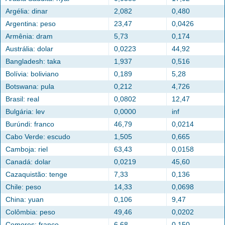
Argélia: dinar
2,082
0,480
Argentina: peso
23,47
0,0426
Armênia: dram
5,73
0,174
Austrália: dolar
0,0223
44,92
Bangladesh: taka
1,937
0,516
Bolívia: boliviano
0,189
5,28
Botswana: pula
0,212
4,726
Brasil: real
0,0802
12,47
Bulgária: lev
0,0000
inf
Burúndi: franco
46,79
0,0214
Cabo Verde: escudo
1,505
0,665
Camboja: riel
63,43
0,0158
Canadá: dolar
0,0219
45,60
Cazaquistão: tenge
7,33
0,136
Chile: peso
14,33
0,0698
China: yuan
0,106
9,47
Colômbia: peso
49,46
0,0202
Comores: franco
6,68
0,150