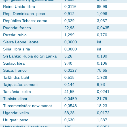
Reino Unido: libra
0,0116
85,99
Rep. Dominicana: peso
0,912
1,096
República Tcheca: coroa
0,329
3,037
Ruanda: franco
22,98
0,0435
Russia: rublo
1,299
0,770
Sierra Leone: leone
0,0000
inf
Síria: libra síria
0,0000
inf
Sri Lanka: Rupia do Sri Lanka
5,26
0,190
Sudão: libra
9,40
0,106
Suiça: franco
0,0127
78,65
Tailândia: baht
0,518
1,929
Tajiquistão: somoni
0,144
6,93
Tanzânia: xelim
41,55
0,0241
Tunísia: dinar
0,0459
21,79
Turcomenistão: new manat
0,0548
18,23
Uganda: xelim
58,28
0,0172
Uruguai: peso
0,630
1,587