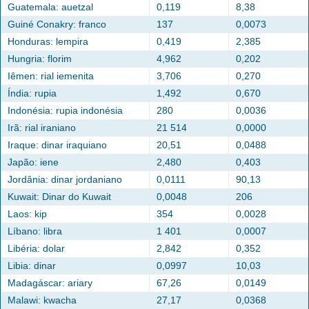
Guatemala: auetzal
0,119
8,38
Guiné Conakry: franco
137
0,0073
Honduras: lempira
0,419
2,385
Hungria: florim
4,962
0,202
Iêmen: rial iemenita
3,706
0,270
Índia: rupia
1,492
0,670
Indonésia: rupia indonésia
280
0,0036
Irã: rial iraniano
21 514
0,0000
Iraque: dinar iraquiano
20,51
0,0488
Japão: iene
2,480
0,403
Jordânia: dinar jordaniano
0,0111
90,13
Kuwait: Dinar do Kuwait
0,0048
206
Laos: kip
354
0,0028
Líbano: libra
1 401
0,0007
Libéria: dolar
2,842
0,352
Libia: dinar
0,0997
10,03
Madagáscar: ariary
67,26
0,0149
Malawi: kwacha
27,17
0,0368