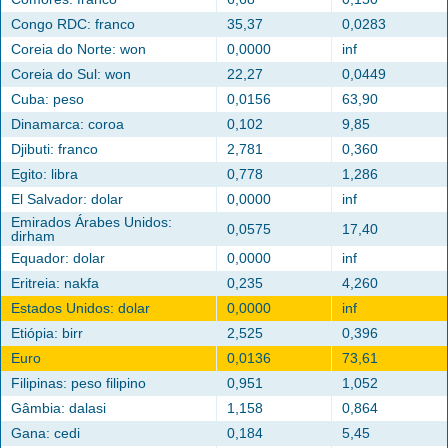
Congo RDC: franco
35,37
0,0283
Coreia do Norte: won
0,0000
inf
Coreia do Sul: won
22,27
0,0449
Cuba: peso
0,0156
63,90
Dinamarca: coroa
0,102
9,85
Djibuti: franco
2,781
0,360
Egito: libra
0,778
1,286
El Salvador: dolar
0,0000
inf
Emirados Árabes Unidos:
0,0575
17,40
dirham
Equador: dolar
0,0000
inf
Eritreia: nakfa
0,235
4,260
Estados Unidos: dolar
0,0000
inf
Etiópia: birr
2,525
0,396
Euro
0,0136
73,61
Filipinas: peso filipino
0,951
1,052
Gâmbia: dalasi
1,158
0,864
Gana: cedi
0,184
5,45