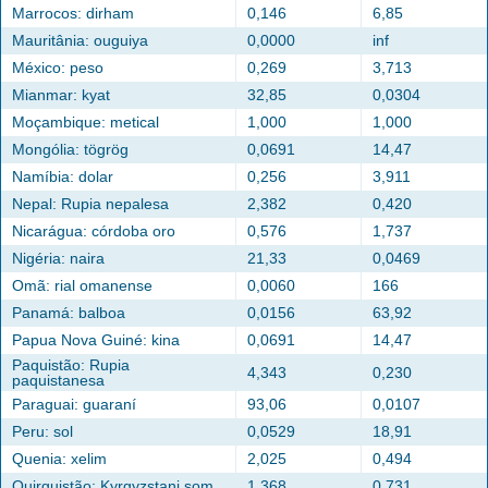
Marrocos: dirham
0,146
6,85
Mauritânia: ouguiya
0,0000
inf
México: peso
0,269
3,713
Mianmar: kyat
32,85
0,0304
Moçambique: metical
1,000
1,000
Mongólia: tögrög
0,0691
14,47
Namíbia: dolar
0,256
3,911
Nepal: Rupia nepalesa
2,382
0,420
Nicarágua: córdoba oro
0,576
1,737
Nigéria: naira
21,33
0,0469
Omã: rial omanense
0,0060
166
Panamá: balboa
0,0156
63,92
Papua Nova Guiné: kina
0,0691
14,47
Paquistão: Rupia
4,343
0,230
paquistanesa
Paraguai: guaraní
93,06
0,0107
Peru: sol
0,0529
18,91
Quenia: xelim
2,025
0,494
Quirguistão: Kyrgyzstani som
1,368
0,731