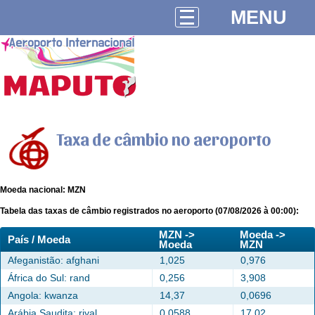
MENU
Taxa de câmbio no aeroporto
Moeda nacional: MZN
Tabela das taxas de câmbio registrados no aeroporto (07/08/2026 à 00:00):
MZN ->
Moeda ->
País / Moeda
Moeda
MZN
Afeganistão: afghani
1,025
0,976
África do Sul: rand
0,256
3,908
Angola: kwanza
14,37
0,0696
Arábia Saudita: riyal
0,0588
17,02