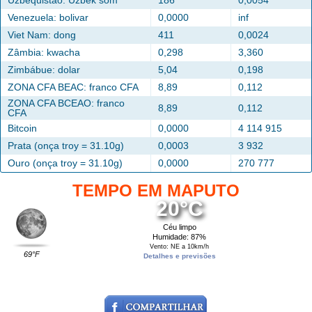
Uzbequistão: Uzbek som
186
0,0054
Venezuela: bolivar
0,0000
inf
Viet Nam: dong
411
0,0024
Zâmbia: kwacha
0,298
3,360
Zimbábue: dolar
5,04
0,198
ZONA CFA BEAC: franco CFA
8,89
0,112
ZONA CFA BCEAO: franco
8,89
0,112
CFA
Bitcoin
0,0000
4 114 915
Prata (onça troy = 31.10g)
0,0003
3 932
Ouro (onça troy = 31.10g)
0,0000
270 777
TEMPO EM MAPUTO
20°C
Céu limpo
Humidade: 87%
Vento: NE a 10km/h
69°F
Detalhes e previsões