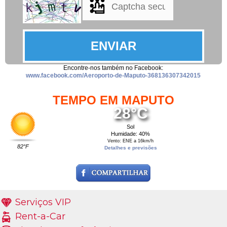
Encontre-nos também no Facebook:
www.facebook.com/Aeroporto-de-Maputo-368136307342015
TEMPO EM MAPUTO
28°C
Sol
Humidade: 40%
Vento: ENE a 16km/h
82°F
Detalhes e previsões
Serviços VIP
Rent-a-Car