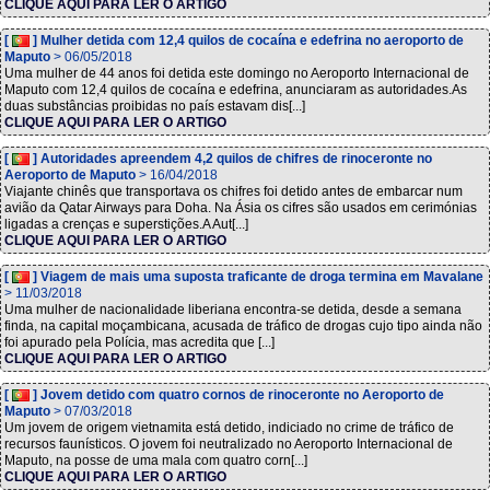
CLIQUE AQUI PARA LER O ARTIGO
[
] Mulher detida com 12,4 quilos de cocaína e edefrina no aeroporto de
Maputo
> 06/05/2018
Uma mulher de 44 anos foi detida este domingo no Aeroporto Internacional de
Maputo com 12,4 quilos de cocaína e edefrina, anunciaram as autoridades.As
duas substâncias proibidas no país estavam dis[...]
CLIQUE AQUI PARA LER O ARTIGO
[
] Autoridades apreendem 4,2 quilos de chifres de rinoceronte no
Aeroporto de Maputo
> 16/04/2018
Viajante chinês que transportava os chifres foi detido antes de embarcar num
avião da Qatar Airways para Doha. Na Ásia os cifres são usados em cerimónias
ligadas a crenças e superstições.A Aut[...]
CLIQUE AQUI PARA LER O ARTIGO
[
] Viagem de mais uma suposta traficante de droga termina em Mavalane
> 11/03/2018
Uma mulher de nacionalidade liberiana encontra-se detida, desde a semana
finda, na capital moçambicana, acusada de tráfico de drogas cujo tipo ainda não
foi apurado pela Polícia, mas acredita que [...]
CLIQUE AQUI PARA LER O ARTIGO
[
] Jovem detido com quatro cornos de rinoceronte no Aeroporto de
Maputo
> 07/03/2018
Um jovem de origem vietnamita está detido, indiciado no crime de tráfico de
recursos faunísticos. O jovem foi neutralizado no Aeroporto Internacional de
Maputo, na posse de uma mala com quatro corn[...]
CLIQUE AQUI PARA LER O ARTIGO