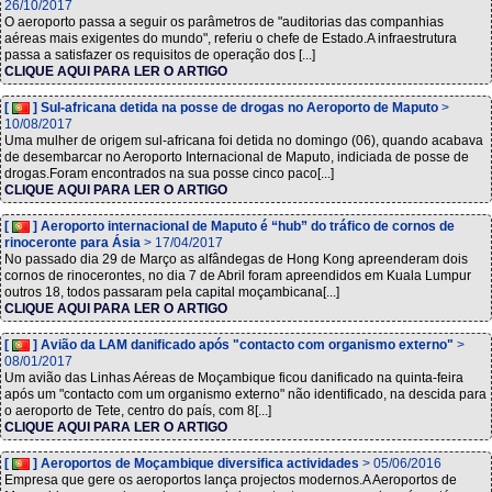
26/10/2017
O aeroporto passa a seguir os parâmetros de "auditorias das companhias
aéreas mais exigentes do mundo", referiu o chefe de Estado.A infraestrutura
passa a satisfazer os requisitos de operação dos [...]
CLIQUE AQUI PARA LER O ARTIGO
[
] Sul-africana detida na posse de drogas no Aeroporto de Maputo
>
10/08/2017
Uma mulher de origem sul-africana foi detida no domingo (06), quando acabava
de desembarcar no Aeroporto Internacional de Maputo, indiciada de posse de
drogas.Foram encontrados na sua posse cinco paco[...]
CLIQUE AQUI PARA LER O ARTIGO
[
] Aeroporto internacional de Maputo é “hub” do tráfico de cornos de
rinoceronte para Ásia
> 17/04/2017
No passado dia 29 de Março as alfândegas de Hong Kong apreenderam dois
cornos de rinocerontes, no dia 7 de Abril foram apreendidos em Kuala Lumpur
outros 18, todos passaram pela capital moçambicana[...]
CLIQUE AQUI PARA LER O ARTIGO
[
] Avião da LAM danificado após "contacto com organismo externo"
>
08/01/2017
Um avião das Linhas Aéreas de Moçambique ficou danificado na quinta-feira
após um "contacto com um organismo externo" não identificado, na descida para
o aeroporto de Tete, centro do país, com 8[...]
CLIQUE AQUI PARA LER O ARTIGO
[
] Aeroportos de Moçambique diversifica actividades
> 05/06/2016
Empresa que gere os aeroportos lança projectos modernos.A Aeroportos de