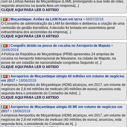
com as Linhas Aéreas de Moçambique (LAM), prolongando a sua rede de rotas,
segundo anunciou na quarta-feira um responsá[...]
CLIQUE AQUI PARA LER O ARTIGO
[
] Moçambique: Aviões da LAM ficam em terra
> 06/07/2018
O Conselho de administração da LAM foi demitido e deliberou a criação de uma
comissão de gestão transitória. A decisão foi tomada em assembleia geral
extraordinária dos accionistas da empresa[...]
CLIQUE AQUI PARA LER O ARTIGO
[
] Congolês detido na posse de cocaína no Aeroporto de Maputo
>
20/06/2018
A Polícia da República de Moçambique (PRM) apreendeu 24 ampolas de
cocaína no Aeroporto Internacional de Mavalane, na cidade de Maputo, na
posse de um cidadão de nacionalidade congolesa.Segundo o[...]
CLIQUE AQUI PARA LER O ARTIGO
[
] Aeroportos de Moçambique atingiu 40 milhões em volume de negócios
em 2017
> 18/06/2018
A empresa Aeroportos de Moçambique (ADM) alcançou, em 2017, um volume de
negócios de 2,8 mil milhões de meticais (40 milhões de euros), anunciou esta
segunda-feira o presidente do Conselho de Adm[...]
CLIQUE AQUI PARA LER O ARTIGO
[
] Aeroportos de Moçambique atingiu 40 M€ em volume de negócios em
2017
> 18/06/2018
A empresa Aeroportos de Moçambique (ADM) alcançou, em 2017, um volume de
negócios de 2,8 mil milhões de meticais (40 milhões de euros), anunciou, esta
segunda-feira, o presidente do Conselho de A[...]