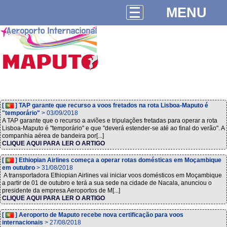
MENU
[
] TAP garante que recurso a voos fretados na rota Lisboa-Maputo é
"temporário"
> 03/09/2018
A TAP garante que o recurso a aviões e tripulações fretadas para operar a rota
Lisboa-Maputo é "temporário" e que "deverá estender-se até ao final do verão". A
companhia aérea de bandeira por[...]
CLIQUE AQUI PARA LER O ARTIGO
[
] Ethiopian Airlines começa a operar rotas domésticas em Moçambique
em outubro
> 31/08/2018
A transportadora Ethiopian Airlines vai iniciar voos domésticos em Moçambique
a partir de 01 de outubro e terá a sua sede na cidade de Nacala, anunciou o
presidente da empresa Aeroportos de M[...]
CLIQUE AQUI PARA LER O ARTIGO
[
] Aeroporto de Maputo recebe nova certificação para voos
internacionais
> 27/08/2018