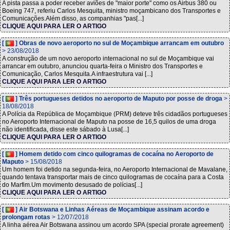
A pista passa a poder receber aviões de "maior porte" como os Airbus 380 ou
Boeing 747, referiu Carlos Mesquita, ministro moçambicano dos Transportes e
Comunicações.Além disso, as companhias "pas[...]
CLIQUE AQUI PARA LER O ARTIGO
[
] Obras de novo aeroporto no sul de Moçambique arrancam em outubro
> 23/08/2018
A construção de um novo aeroporto internacional no sul de Moçambique vai
arrancar em outubro, anunciou quarta-feira o Ministro dos Transportes e
Comunicação, Carlos Mesquita.A infraestrutura vai [...]
CLIQUE AQUI PARA LER O ARTIGO
[
] Três portugueses detidos no aeroporto de Maputo por posse de droga
>
18/08/2018
A Polícia da República de Moçambique (PRM) deteve três cidadãos portugueses
no Aeroporto Internacional de Maputo na posse de 16,5 quilos de uma droga
não identificada, disse este sábado à Lusa[...]
CLIQUE AQUI PARA LER O ARTIGO
[
] Homem detido com cinco quilogramas de cocaína no Aeroporto de
Maputo
> 15/08/2018
Um homem foi detido na segunda-feira, no Aeroporto Internacional de Mavalane,
quando tentava transportar mais de cinco quilogramas de cocaína para a Costa
do Marfim.Um movimento desusado de polícias[...]
CLIQUE AQUI PARA LER O ARTIGO
[
] Air Botswana e Linhas Aéreas de Moçambique assinam acordo e
prolongam rotas
> 12/07/2018
A linha aérea Air Botswana assinou um acordo SPA (special prorate agreement)