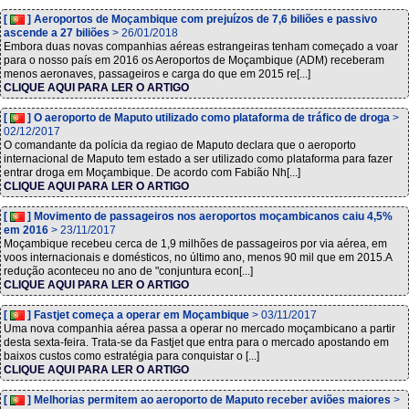
[
] Aeroportos de Moçambique com prejuízos de 7,6 biliões e passivo
ascende a 27 biliões
> 26/01/2018
Embora duas novas companhias aéreas estrangeiras tenham começado a voar
para o nosso país em 2016 os Aeroportos de Moçambique (ADM) receberam
menos aeronaves, passageiros e carga do que em 2015 re[...]
CLIQUE AQUI PARA LER O ARTIGO
[
] O aeroporto de Maputo utilizado como plataforma de tráfico de droga
>
02/12/2017
O comandante da polícia da regiao de Maputo declara que o aeroporto
internacional de Maputo tem estado a ser utilizado como plataforma para fazer
entrar droga em Moçambique. De acordo com Fabião Nh[...]
CLIQUE AQUI PARA LER O ARTIGO
[
] Movimento de passageiros nos aeroportos moçambicanos caiu 4,5%
em 2016
> 23/11/2017
Moçambique recebeu cerca de 1,9 milhões de passageiros por via aérea, em
voos internacionais e domésticos, no último ano, menos 90 mil que em 2015.A
redução aconteceu no ano de "conjuntura econ[...]
CLIQUE AQUI PARA LER O ARTIGO
[
] Fastjet começa a operar em Moçambique
> 03/11/2017
Uma nova companhia aérea passa a operar no mercado moçambicano a partir
desta sexta-feira. Trata-se da Fastjet que entra para o mercado apostando em
baixos custos como estratégia para conquistar o [...]
CLIQUE AQUI PARA LER O ARTIGO
[
] Melhorias permitem ao aeroporto de Maputo receber aviões maiores
>