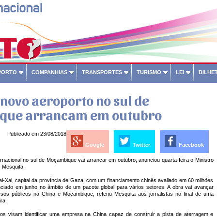
PORTO
COMPANHIAS
TRANSPORTES
TURISMO
LEI
BILHET
novo aeroporto no sul de
que arrancam em outubro
Publicado em 23/08/2018
Google
Twitter
Facebook
nacional no sul de Moçambique vai arrancar em outubro, anunciou quarta-feira o Ministro
 Mesquita.
Xai-Xai, capital da província de Gaza, com um financiamento chinês avaliado em 60 milhões
nciado em junho no âmbito de um pacote global para vários setores. A obra vai avançar
os públicos na China e Moçambique, referiu Mesquita aos jornalistas no final de uma
ra.
os visam identificar uma empresa na China capaz de construir a pista de aterragem e