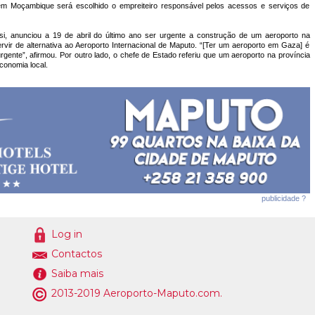
em Moçambique será escolhido o empreiteiro responsável pelos acessos e serviços de
i, anunciou a 19 de abril do último ano ser urgente a construção de um aeroporto na
rvir de alternativa ao Aeroporto Internacional de Maputo. “[Ter um aeroporto em Gaza] é
rgente”, afirmou. Por outro lado, o chefe de Estado referiu que um aeroporto na província
conomia local.
publicidade ?
Log in
Contactos
Saiba mais
2013-2019 Aeroporto-Maputo.com.