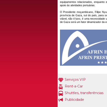
equipamentos relacionados, enquanto 
apoio às atividades portuárias.
O Presidente moçambicano, Filipe Nyus
província de Gaza, sul do país, para se
viável, não é luxo, é uma necessidade u
de Gaza será um fator dinamizador da e
Serviços VIP
Rent-a-Car
Shuttles, transferências
Publicidade