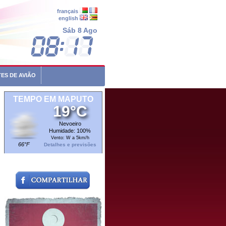
français
english
Sáb 8 Ago
ES DE AVIÃO
TEMPO EM MAPUTO
19°C
Nevoeiro
Humidade: 100%
Vento: W a 5km/h
66°F
Detalhes e previsões