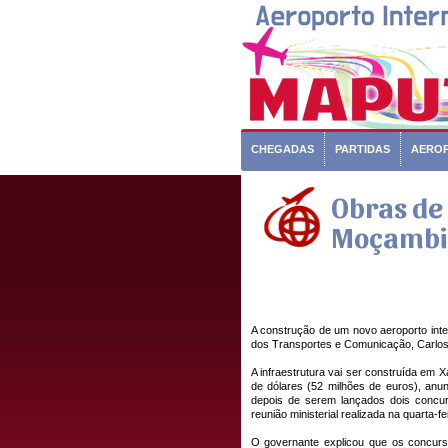
CHEGADAS
PARTIDAS
AERO
Obras de 
Moçambi
A construção de um novo aeroporto inter
dos Transportes e Comunicação, Carlos
A infraestrutura vai ser construída em 
de dólares (52 milhões de euros), anu
depois de serem lançados dois concurs
reunião ministerial realizada na quarta-fei
O governante explicou que os concurs