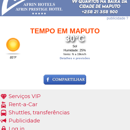
publicidade ?
TEMPO EM MAPUTO
30°C
Sol
Humidade: 25%
Vento: N a 19km/h
85°F
Detalhes e previsões
Serviços VIP
Rent-a-Car
Shuttles, transferências
Publicidade
Log in