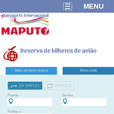
MENU
Reserva de bilhetes de avião
Status da minha reserva
Minha conta
IDA SIMPLES
IDA/VOLTA
Partida :
Destino :
Partida a :