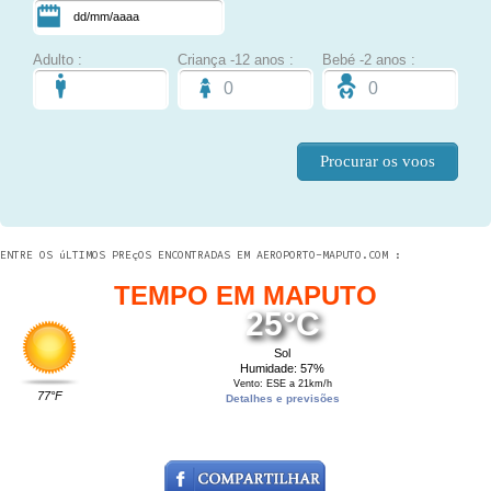
Adulto :
Criança -12 anos :
Bebé -2 anos :
ENTRE OS úLTIMOS PREçOS ENCONTRADAS EM AEROPORTO-MAPUTO.COM :
TEMPO EM MAPUTO
25°C
Sol
Humidade: 57%
Vento: ESE a 21km/h
77°F
Detalhes e previsões