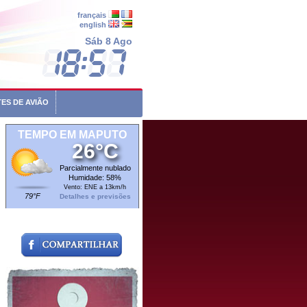
français
english
Sáb 8 Ago
ES DE AVIÃO
TEMPO EM MAPUTO
26°C
Parcialmente nublado
Humidade: 58%
Vento: ENE a 13km/h
79°F
Detalhes e previsões