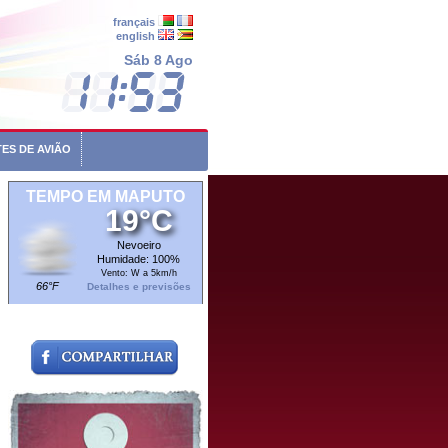
français
english
Sáb 8 Ago
ES DE AVIÃO
TEMPO EM MAPUTO
19°C
Nevoeiro
Humidade: 100%
Vento: W a 5km/h
66°F
Detalhes e previsões