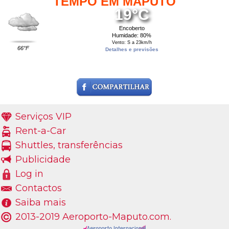
TEMPO EM MAPUTO
19°C
Encoberto
Humidade: 80%
Vento: S a 23km/h
66°F
Detalhes e previsões
Serviços VIP
Rent-a-Car
Shuttles, transferências
Publicidade
Log in
Contactos
Saiba mais
2013-2019 Aeroporto-Maputo.com.