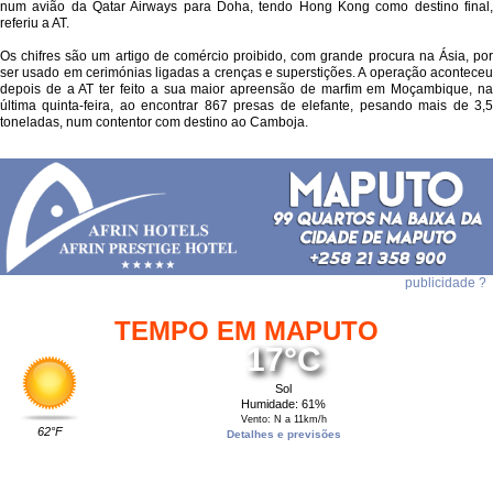
num avião da Qatar Airways para Doha, tendo Hong Kong como destino final,
referiu a AT.
Os chifres são um artigo de comércio proibido, com grande procura na Ásia, por
ser usado em cerimónias ligadas a crenças e superstições. A operação aconteceu
depois de a AT ter feito a sua maior apreensão de marfim em Moçambique, na
última quinta-feira, ao encontrar 867 presas de elefante, pesando mais de 3,5
toneladas, num contentor com destino ao Camboja.
publicidade ?
TEMPO EM MAPUTO
17°C
Sol
Humidade: 61%
Vento: N a 11km/h
62°F
Detalhes e previsões