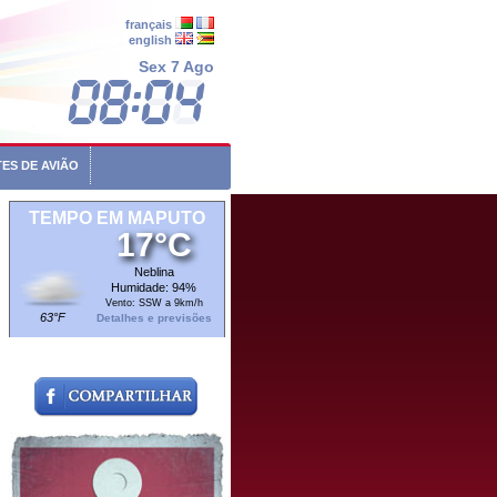
français
english
Sex 7 Ago
ES DE AVIÃO
TEMPO EM MAPUTO
17°C
Neblina
Humidade: 94%
Vento: SSW a 9km/h
63°F
Detalhes e previsões