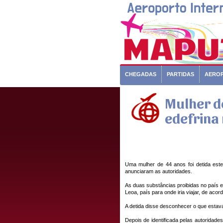
CHEGADAS
PARTIDAS
AERO
Mulher de
edefrina
Uma mulher de 44 anos foi detida este
anunciaram as autoridades.
As duas substâncias proibidas no país 
Leoa, país para onde iria viajar, de ac
A detida disse desconhecer o que estav
Depois de identificada pelas autoridade