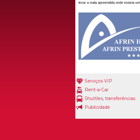
levar a mala apreendida onde estaria um
Serviços VIP
Rent-a-Car
Shuttles, transferências
Publicidade