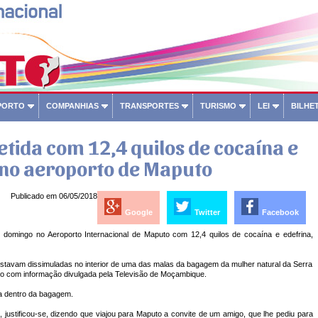
PORTO
COMPANHIAS
TRANSPORTES
TURISMO
LEI
BILHET
tida com 12,4 quilos de cocaína e
 no aeroporto de Maputo
Publicado em 06/05/2018
Google
Twitter
Facebook
 domingo no Aeroporto Internacional de Maputo com 12,4 quilos de cocaína e edefrina,
estavam dissimuladas no interior de uma das malas da bagagem da mulher natural da Serra
ordo com informação divulgada pela Televisão de Moçambique.
a dentro da bagagem.
s, justificou-se, dizendo que viajou para Maputo a convite de um amigo, que lhe pediu para