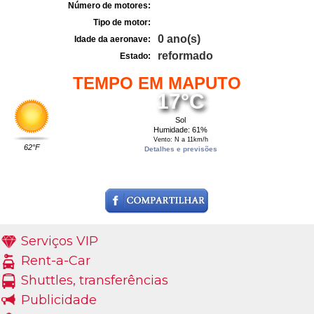
Número de motores:
Tipo de motor:
0 ano(s)
Idade da aeronave:
reformado
Estado:
TEMPO EM MAPUTO
17°C
Sol
Humidade: 61%
Vento: N a 11km/h
62°F
Detalhes e previsões
Serviços VIP
Rent-a-Car
Shuttles, transferências
Publicidade