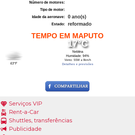
Número de motores:
Tipo de motor:
0 ano(s)
Idade da aeronave:
reformado
Estado:
TEMPO EM MAPUTO
17°C
Neblina
Humidade: 94%
Vento: SSW a 9km/h
63°F
Detalhes e previsões
Serviços VIP
Rent-a-Car
Shuttles, transferências
Publicidade