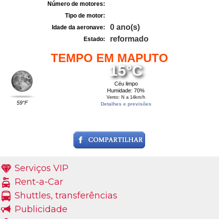
Número de motores:
Tipo de motor:
0 ano(s)
Idade da aeronave:
reformado
Estado:
TEMPO EM MAPUTO
15°C
Céu limpo
Humidade: 70%
Vento: N a 14km/h
59°F
Detalhes e previsões
Serviços VIP
Rent-a-Car
Shuttles, transferências
Publicidade