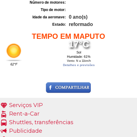
Número de motores:
Tipo de motor:
0 ano(s)
Idade da aeronave:
reformado
Estado:
TEMPO EM MAPUTO
17°C
Sol
Humidade: 61%
Vento: N a 11km/h
62°F
Detalhes e previsões
Serviços VIP
Rent-a-Car
Shuttles, transferências
Publicidade