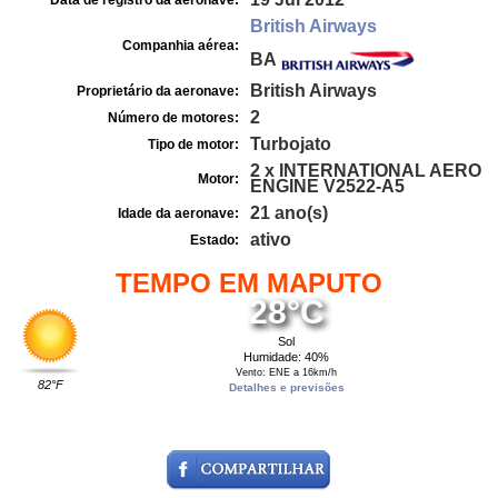
Data de registro da aeronave:
British Airways
Companhia aérea:
BA
British Airways
Proprietário da aeronave:
2
Número de motores:
Turbojato
Tipo de motor:
2 x INTERNATIONAL AERO
Motor:
ENGINE V2522-A5
21 ano(s)
Idade da aeronave:
ativo
Estado:
TEMPO EM MAPUTO
28°C
Sol
Humidade: 40%
Vento: ENE a 16km/h
82°F
Detalhes e previsões