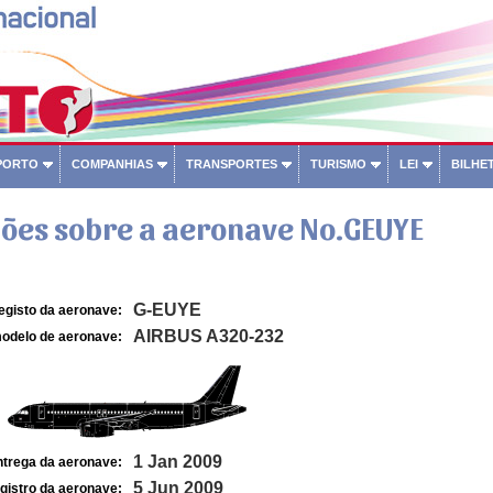
PORTO
COMPANHIAS
TRANSPORTES
TURISMO
LEI
BILHET
ões sobre a aeronave No.GEUYE
G-EUYE
egisto da aeronave:
AIRBUS A320-232
odelo de aeronave:
1 Jan 2009
ntrega da aeronave:
5 Jun 2009
gistro da aeronave: