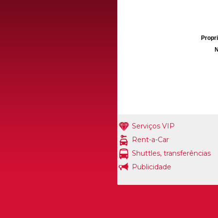
Propri
N
Serviços VIP
Rent-a-Car
Shuttles, transferências
Publicidade