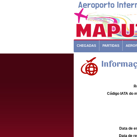
CHEGADAS
PARTIDAS
AERO
Informaç
R
Código IATA do m
Data de e
Data de re