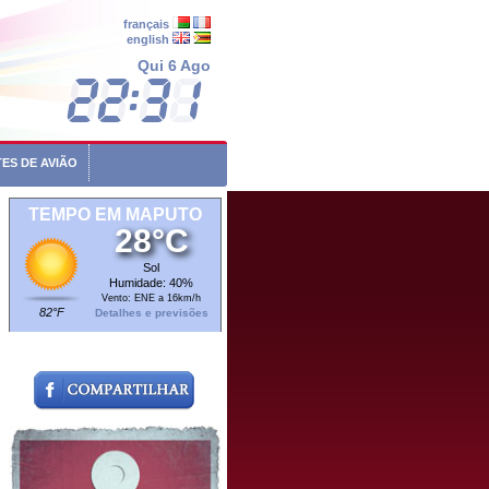
français
english
Qui 6 Ago
ES DE AVIÃO
TEMPO EM MAPUTO
28°C
Sol
Humidade: 40%
Vento: ENE a 16km/h
82°F
Detalhes e previsões