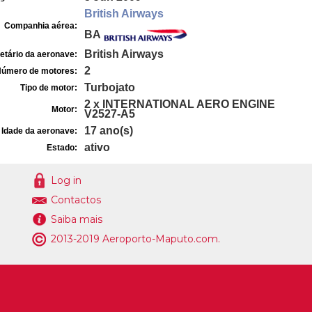
British Airways
Companhia aérea:
BA
British Airways
etário da aeronave:
2
úmero de motores:
Turbojato
Tipo de motor:
2 x INTERNATIONAL AERO ENGINE
Motor:
V2527-A5
17 ano(s)
Idade da aeronave:
ativo
Estado:
Log in
Contactos
Saiba mais
2013-2019 Aeroporto-Maputo.com.