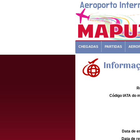
CHEGADAS
PARTIDAS
AERO
Informaç
R
Código IATA do m
Data de e
Data de re