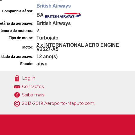
British Airways
Companhia aérea:
BA
British Airways
etário da aeronave:
2
úmero de motores:
Turbojato
Tipo de motor:
2 x INTERNATIONAL AERO ENGINE
Motor:
V2527-A5
12 ano(s)
Idade da aeronave:
ativo
Estado:
Log in
Contactos
Saiba mais
2013-2019 Aeroporto-Maputo.com.