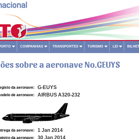
PORTO
COMPANHIAS
TRANSPORTES
TURISMO
LEI
BILHET
ões sobre a aeronave No.GEUYS
G-EUYS
egisto da aeronave:
AIRBUS A320-232
odelo de aeronave:
1 Jan 2014
ntrega da aeronave:
30 Jan 2014
gistro da aeronave: