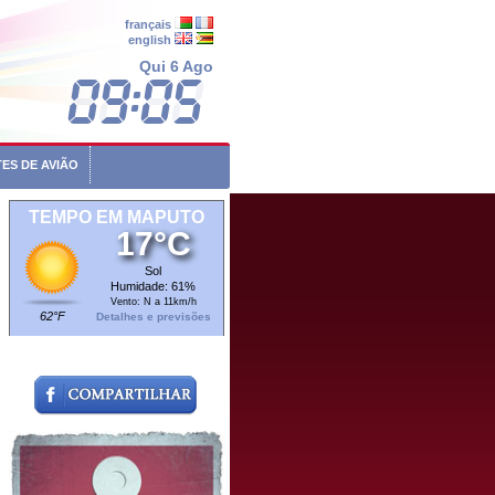
français
english
Qui 6 Ago
ES DE AVIÃO
TEMPO EM MAPUTO
17°C
Sol
Humidade: 61%
Vento: N a 11km/h
62°F
Detalhes e previsões