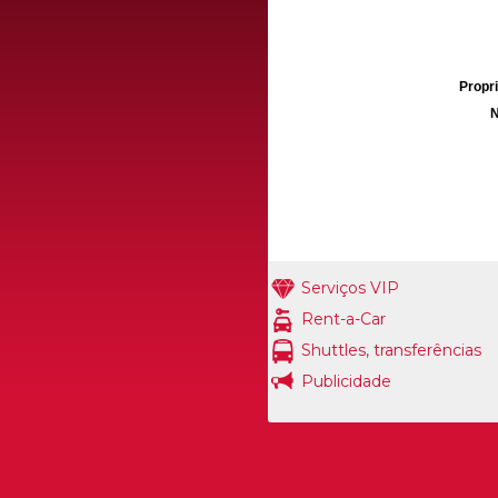
Propri
N
Serviços VIP
Rent-a-Car
Shuttles, transferências
Publicidade