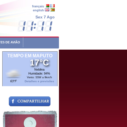
français
english
Sex 7 Ago
ES DE AVIÃO
TEMPO EM MAPUTO
17°C
Neblina
Humidade: 94%
Vento: SSW a 9km/h
63°F
Detalhes e previsões