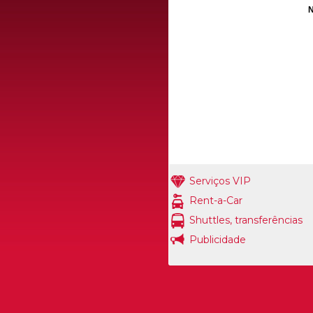
N
Serviços VIP
Rent-a-Car
Shuttles, transferências
Publicidade