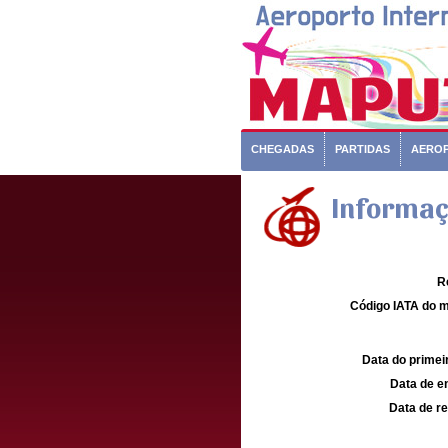
CHEGADAS
PARTIDAS
AERO
Informaç
R
Código IATA do m
Data do primei
Data de e
Data de re