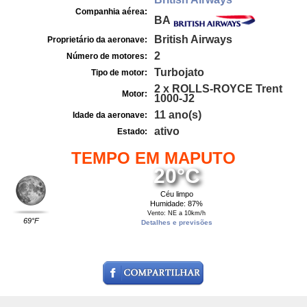
Companhia aérea:
BA
British Airways
Proprietário da aeronave:
2
Número de motores:
Turbojato
Tipo de motor:
2 x ROLLS-ROYCE Trent
Motor:
1000-J2
11 ano(s)
Idade da aeronave:
ativo
Estado:
TEMPO EM MAPUTO
20°C
Céu limpo
Humidade: 87%
Vento: NE a 10km/h
69°F
Detalhes e previsões