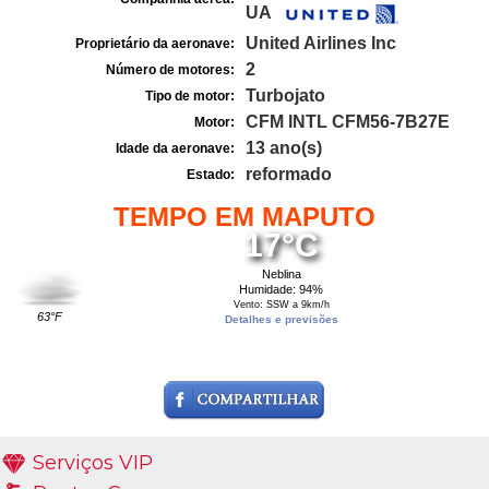
UA
United Airlines Inc
Proprietário da aeronave:
2
Número de motores:
Turbojato
Tipo de motor:
CFM INTL CFM56-7B27E
Motor:
13 ano(s)
Idade da aeronave:
reformado
Estado:
TEMPO EM MAPUTO
17°C
Neblina
Humidade: 94%
Vento: SSW a 9km/h
63°F
Detalhes e previsões
Serviços VIP