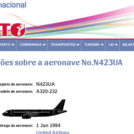
PORTO
COMPANHIAS
TRANSPORTES
TURISMO
LEI
BILHET
ões sobre a aeronave No.N423UA
N423UA
egisto da aeronave:
A320-232
odelo de aeronave:
1 Jan 1994
ntrega da aeronave:
United Airlines