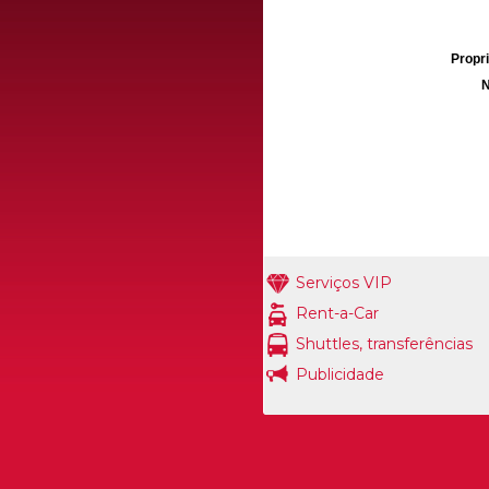
Propri
N
Serviços VIP
Rent-a-Car
Shuttles, transferências
Publicidade