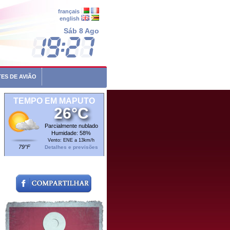
français
english
Sáb 8 Ago
ES DE AVIÃO
TEMPO EM MAPUTO
26°C
Parcialmente nublado
Humidade: 58%
Vento: ENE a 13km/h
79°F
Detalhes e previsões