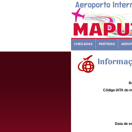
CHEGADAS
PARTIDAS
AERO
Informaç
R
Código IATA do m
Data de e