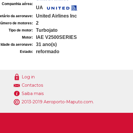
Companhia aérea:
UA
United Airlines Inc
etário da aeronave:
2
úmero de motores:
Turbojato
Tipo de motor:
IAE V2500SERIES
Motor:
31 ano(s)
Idade da aeronave:
reformado
Estado:
Log in
Contactos
Saiba mais
2013-2019 Aeroporto-Maputo.com.